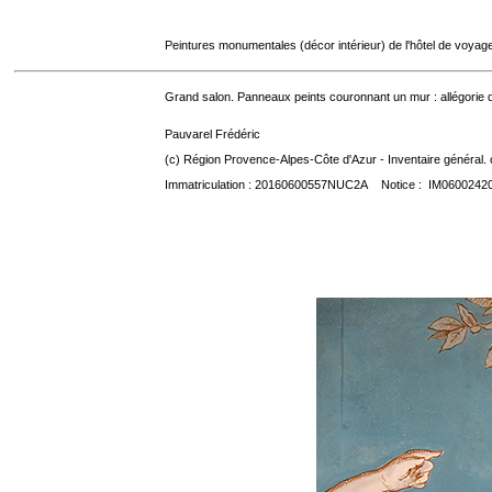
Peintures monumentales (décor intérieur) de l'hôtel de voyag
Grand salon. Panneaux peints couronnant un mur : allégorie d
Pauvarel Frédéric
(c) Région Provence-Alpes-Côte d'Azur - Inventaire général. 
Immatriculation : 20160600557NUC2A Notice : IM0600242