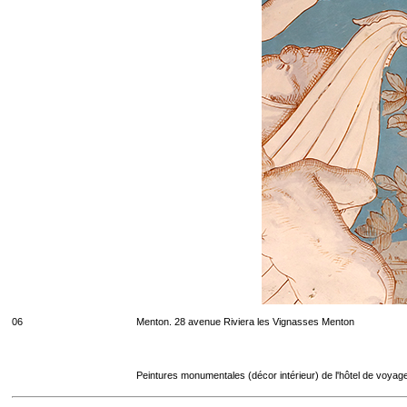
06
Menton. 28 avenue Riviera les Vignasses Menton
Peintures monumentales (décor intérieur) de l'hôtel de voyag