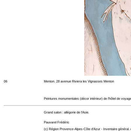
06
Menton. 28 avenue Riviera les Vignasses Menton
Peintures monumentales (décor intérieur) de l'hôtel de voyag
Grand salon : allégorie de l'Asie.
Pauvarel Frédéric
(c) Région Provence-Alpes-Côte d'Azur - Inventaire général. 