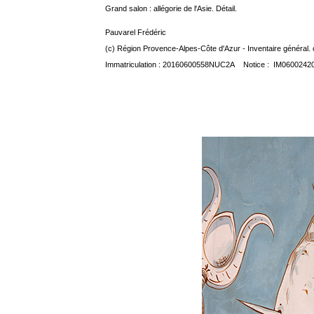
Grand salon : allégorie de l'Asie. Détail.
Pauvarel Frédéric
(c) Région Provence-Alpes-Côte d'Azur - Inventaire général. 
Immatriculation : 20160600558NUC2A Notice : IM0600242