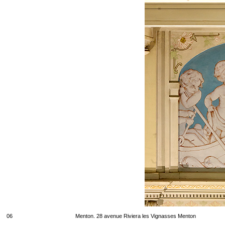
06
Menton. 28 avenue Riviera les Vignasses Menton