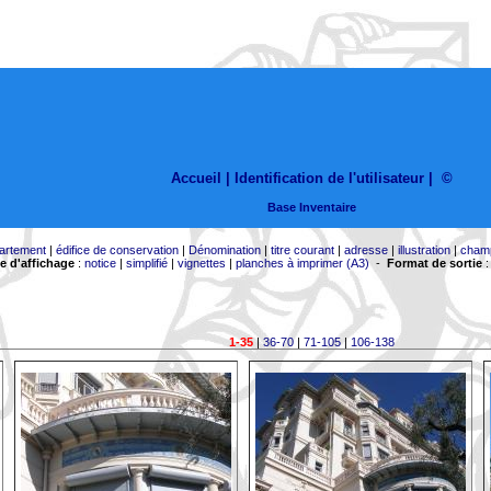
Accueil |
Identification de l'utilisateur
|
©
Base Inventaire
artement
|
édifice de conservation
|
Dénomination
|
titre courant
|
adresse
|
illustration
|
cham
 d'affichage
:
notice
|
simplifié
|
vignettes
|
planches à imprimer (A3)
-
Format de sortie
1-35
|
36-70
|
71-105
|
106-138