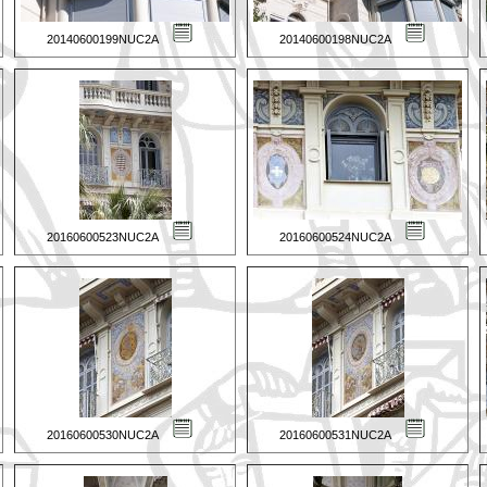
20140600199NUC2A
20140600198NUC2A
20160600523NUC2A
20160600524NUC2A
20160600530NUC2A
20160600531NUC2A