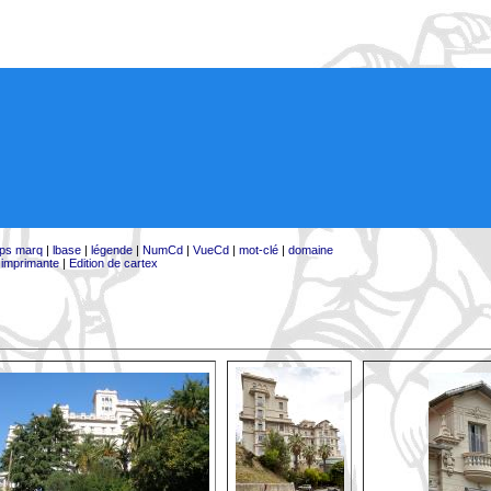
ps marq
|
lbase
|
légende
|
NumCd
|
VueCd
|
mot-clé
|
domaine
:
imprimante
|
Edition de cartex