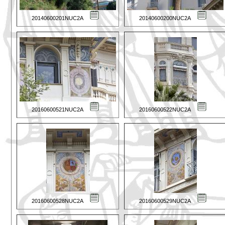
20140600201NUC2A
20140600200NUC2A
20160600521NUC2A
20160600522NUC2A
20160600528NUC2A
20160600529NUC2A