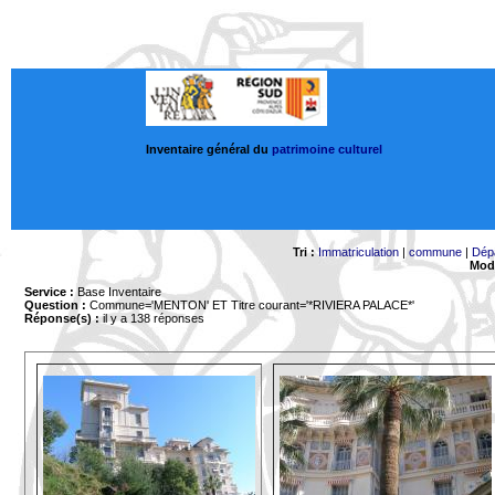
Inventaire général du
patrimoine culturel
Tri :
Immatriculation
|
commune
|
Dép
Mode
Service :
Base Inventaire
Question :
Commune='MENTON'
ET Titre courant='*RIVIERA PALACE*'
Réponse(s) :
il y a 138 réponses