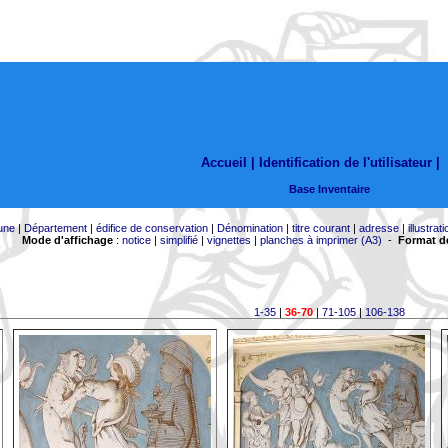
Accueil |
Identification de l'utilisateur
|
Base Inventaire
une
|
Département
|
édifice de conservation
|
Dénomination
|
titre courant
|
adresse
|
illustrati
Mode d'affichage
:
notice
|
simplifié
|
vignettes
|
planches à imprimer (A3)
-
Format de
1-35
|
36-70
|
71-105
|
106-138