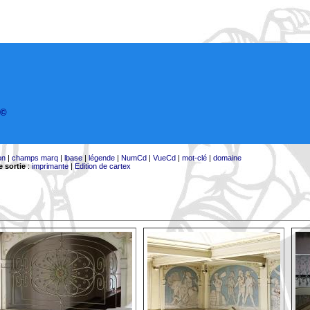
©
on
|
champs marq
|
lbase
|
légende
|
NumCd
|
VueCd
|
mot-clé
|
domaine
 sortie
:
imprimante
|
Edition de cartex