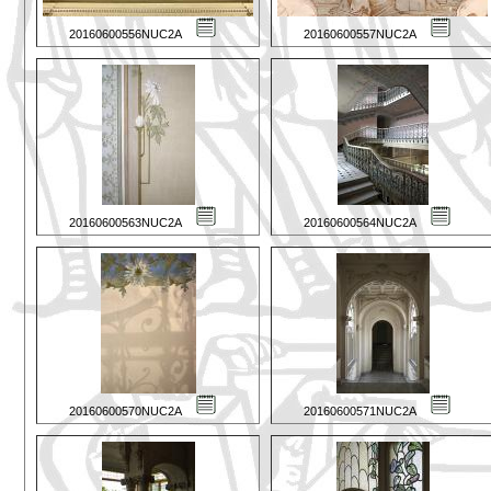
20160600556NUC2A
20160600557NUC2A
20160600563NUC2A
20160600564NUC2A
20160600570NUC2A
20160600571NUC2A