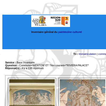
Inventaire général du
patrimoine culturel
Tri :
Immatriculation
|
comm
Service :
Base Inventaire
Question :
Commune='MENTON'
ET Titre courant='*RIVIERA PALACE*'
Réponse(s) :
il y a 138 réponses