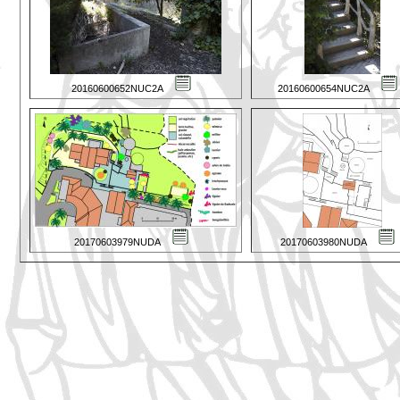
20160600652NUC2A
20160600654NUC2A
20170603979NUDA
20170603980NUDA