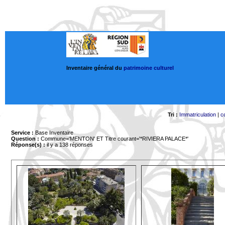
Inventaire général du
patrimoine culturel
Tri :
Immatriculation
|
c
Service :
Base Inventaire
Question :
Commune='MENTON'
ET Titre courant='*RIVIERA PALACE*'
Réponse(s) :
il y a 138 réponses