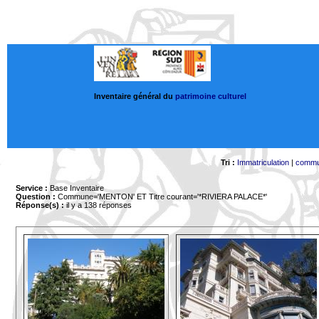
Inventaire général du
patrimoine culturel
Tri :
Immatriculation
|
comm
Service :
Base Inventaire
Question :
Commune='MENTON'
ET Titre courant='*RIVIERA PALACE*'
Réponse(s) :
il y a 138 réponses