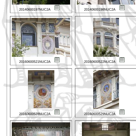
20140600197NUC2A
20140600198NUC2A
20160600521NUC2A
20160600522NUC2A
20160600528NUC2A
20160600529NUC2A