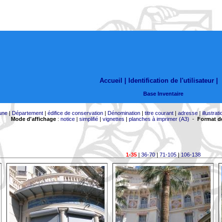
Accueil |
Identification de l'utilisateur
|
Base Inventaire
une
|
Département
|
édifice de conservation
|
Dénomination
|
titre courant
|
adresse
|
illustrati
Mode d'affichage
:
notice
|
simplifié
|
vignettes
|
planches à imprimer (A3)
-
Format de
1-35
|
36-70
|
71-105
|
106-138