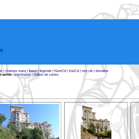
©
on
|
champs marq
|
lbase
|
légende
|
NumCd
|
VueCd
|
mot-clé
|
domaine
 sortie
:
imprimante
|
Edition de cartex