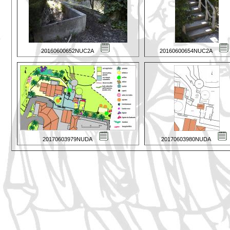
20160600652NUC2A
20160600654NUC2A
20170603979NUDA
20170603980NUDA