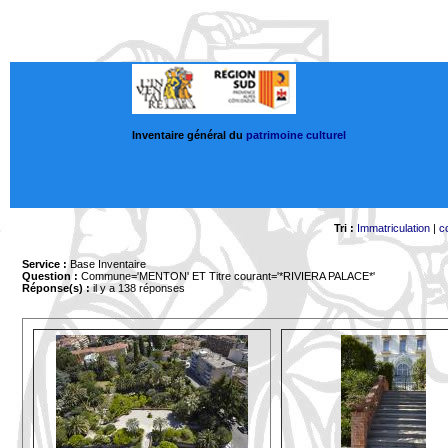
Inventaire général du
patrimoine culturel
Tri :
Immatriculation
|
c
Service :
Base Inventaire
Question :
Commune='MENTON'
ET Titre courant='*RIVIERA PALACE*'
Réponse(s) :
il y a 138 réponses