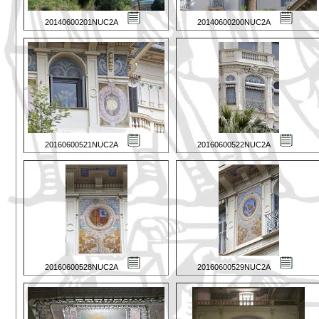
20140600201NUC2A
20140600200NUC2A
20160600521NUC2A
20160600522NUC2A
20160600528NUC2A
20160600529NUC2A