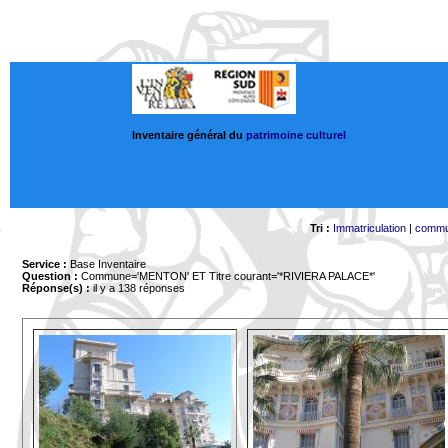
Inventaire général du
patrimoine culturel
Tri :
Immatriculation
|
comm
Service :
Base Inventaire
Question :
Commune='MENTON'
ET Titre courant='*RIVIERA PALACE*'
Réponse(s) :
il y a 138 réponses