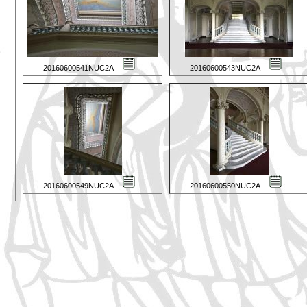
20160600541NUC2A
20160600543NUC2A
20160600549NUC2A
20160600550NUC2A