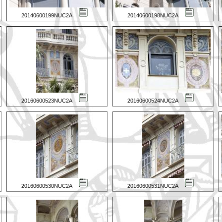
20140600199NUC2A
20140600198NUC2A
20160600523NUC2A
20160600524NUC2A
20160600530NUC2A
20160600531NUC2A