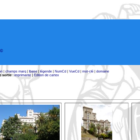
©
on
|
champs marq
|
lbase
|
légende
|
NumCd
|
VueCd
|
mot-clé
|
domaine
 sortie
:
imprimante
|
Edition de cartex