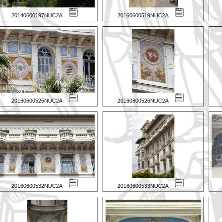
20140600197NUC2A
20160600519NUC2A
20160600525NUC2A
20160600526NUC2A
20160600532NUC2A
20160600533NUC2A