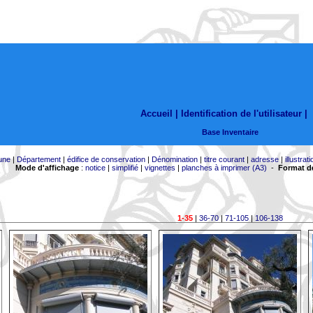
Accueil |
Identification de l'utilisateur
|
Base Inventaire
une
|
Département
|
édifice de conservation
|
Dénomination
|
titre courant
|
adresse
|
illustrati
Mode d'affichage
:
notice
|
simplifié
|
vignettes
|
planches à imprimer (A3)
-
Format de
1-35
|
36-70
|
71-105
|
106-138