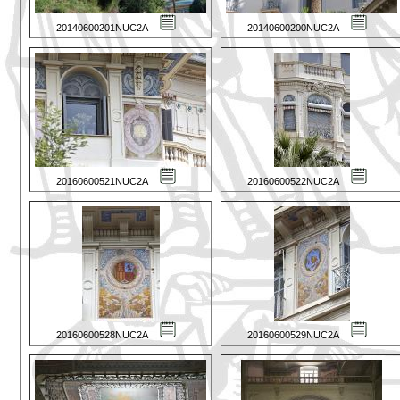
20140600201NUC2A
20140600200NUC2A
20160600521NUC2A
20160600522NUC2A
20160600528NUC2A
20160600529NUC2A