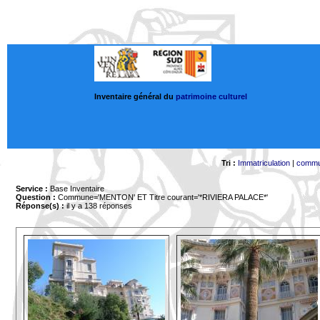
Inventaire général du
patrimoine culturel
Tri :
Immatriculation
|
comm
Service :
Base Inventaire
Question :
Commune='MENTON'
ET Titre courant='*RIVIERA PALACE*'
Réponse(s) :
il y a 138 réponses