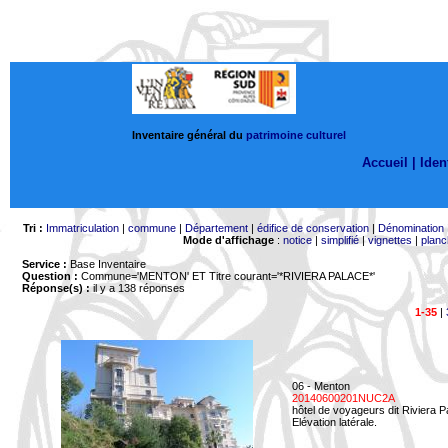
Inventaire général du
patrimoine culturel
Accueil |
Ident
Tri :
Immatriculation
|
commune
|
Département
|
édifice de conservation
|
Dénomination
Mode d'affichage
:
notice
|
simplifié
|
vignettes
|
planc
Service :
Base Inventaire
Question :
Commune='MENTON'
ET Titre courant='*RIVIERA PALACE*'
Réponse(s) :
il y a 138 réponses
1-35
|
06 - Menton
20140600201NUC2A
hôtel de voyageurs dit Riviera 
Elévation latérale.