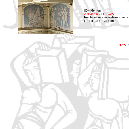
06 - Menton
20160600555NUC2A
Peintures monumentales (décor i
Grand salon : allégorie.
1-35
|