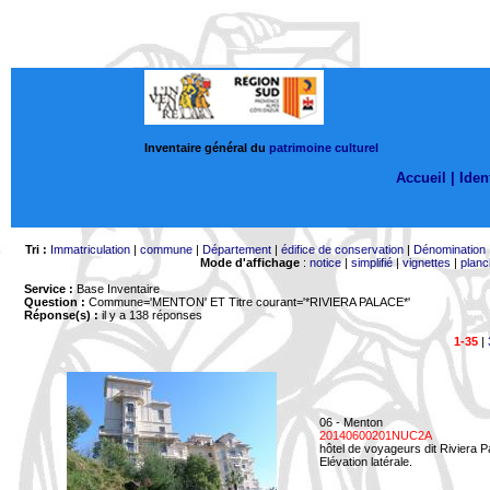
Inventaire général du
patrimoine culturel
Accueil |
Ident
Tri :
Immatriculation
|
commune
|
Département
|
édifice de conservation
|
Dénomination
Mode d'affichage
:
notice
|
simplifié
|
vignettes
|
planc
Service :
Base Inventaire
Question :
Commune='MENTON'
ET Titre courant='*RIVIERA PALACE*'
Réponse(s) :
il y a 138 réponses
1-35
|
06 - Menton
20140600201NUC2A
hôtel de voyageurs dit Riviera 
Elévation latérale.