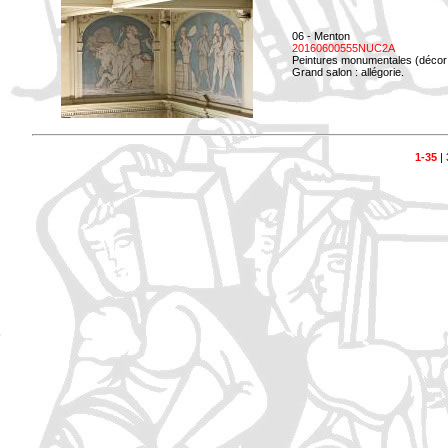
06 - Menton
20160600555NUC2A
Peintures monumentales (décor i
Grand salon : allégorie.
1-35
|