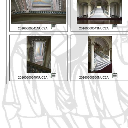
20160600541NUC2A
20160600543NUC2A
20160600549NUC2A
20160600550NUC2A