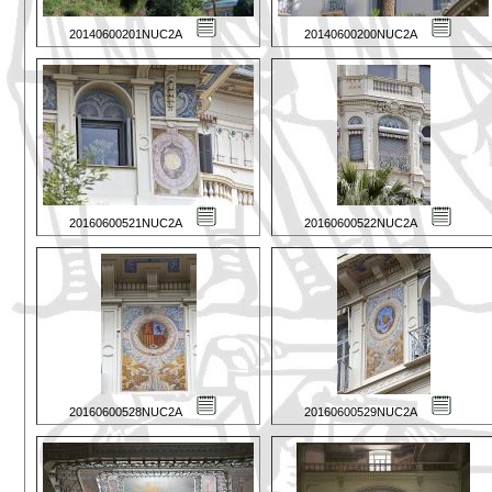
20140600201NUC2A
20140600200NUC2A
20160600521NUC2A
20160600522NUC2A
20160600528NUC2A
20160600529NUC2A