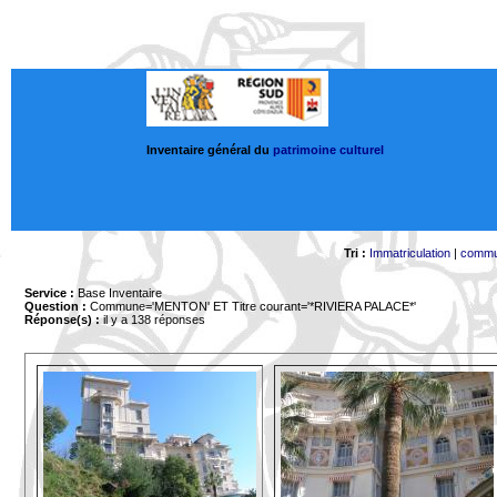
Inventaire général du
patrimoine culturel
Tri :
Immatriculation
|
comm
Service :
Base Inventaire
Question :
Commune='MENTON'
ET Titre courant='*RIVIERA PALACE*'
Réponse(s) :
il y a 138 réponses