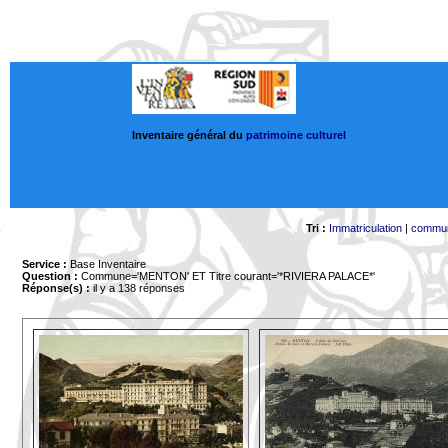
Inventaire général du
patrimoine culturel
Tri :
Immatriculation
|
commu
Service :
Base Inventaire
Question :
Commune='MENTON'
ET Titre courant='*RIVIERA PALACE*'
Réponse(s) :
il y a 138 réponses