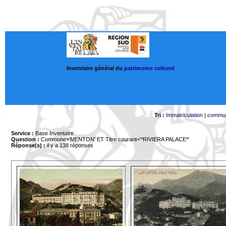
Inventaire général du
patrimoine culturel
Tri :
Immatriculation
|
commu
Service :
Base Inventaire
Question :
Commune='MENTON'
ET Titre courant='*RIVIERA PALACE*'
Réponse(s) :
il y a 138 réponses