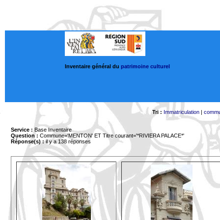
Inventaire général du
patrimoine culturel
Tri :
Immatriculation
|
comm
Service :
Base Inventaire
Question :
Commune='MENTON'
ET Titre courant='*RIVIERA PALACE*'
Réponse(s) :
il y a 138 réponses