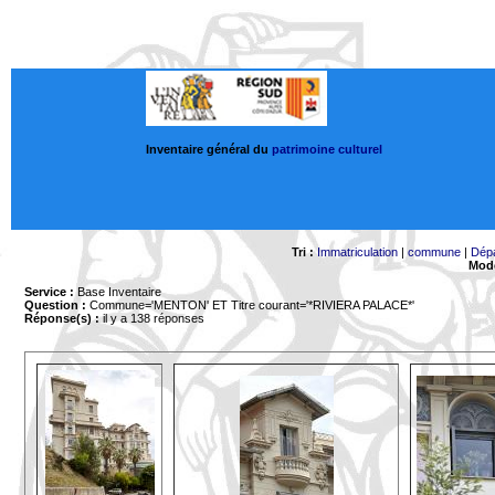
Inventaire général du
patrimoine culturel
Tri :
Immatriculation
|
commune
|
Dép
Mode
Service :
Base Inventaire
Question :
Commune='MENTON'
ET Titre courant='*RIVIERA PALACE*'
Réponse(s) :
il y a 138 réponses