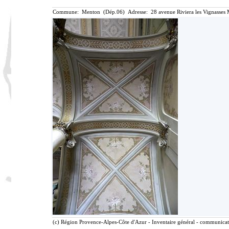
Commune: Menton (Dép.06) Adresse: 28 avenue Riviera les Vignasses 
(c) Région Provence-Alpes-Côte d'Azur - Inventaire général - communicatio