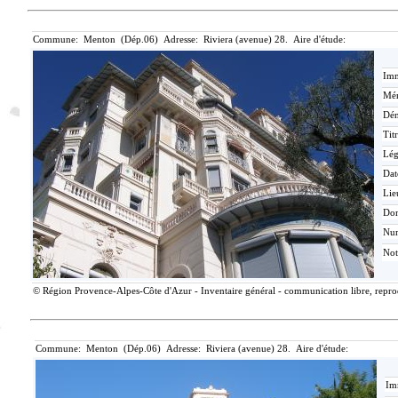
Commune: Menton (Dép.06) Adresse: Riviera (avenue) 28. Aire d'étude:
Imm
Mér
Dén
Tit
Lé
Dat
Lie
Do
Nu
Not
© Région Provence-Alpes-Côte d'Azur - Inventaire général - communication libre, reprodu
Commune: Menton (Dép.06) Adresse: Riviera (avenue) 28. Aire d'étude:
Im