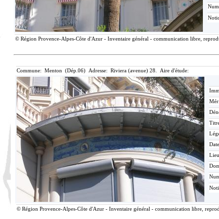
Num
Noti
© Région Provence-Alpes-Côte d'Azur - Inventaire général - communication libre, reproduc
Commune: Menton (Dép.06) Adresse: Riviera (avenue) 28. Aire d'étude:
Imma
Méri
Dén
Titr
Lég
Date
Lieu
Dom
Nu
Not
© Région Provence-Alpes-Côte d'Azur - Inventaire général - communication libre, reprodu