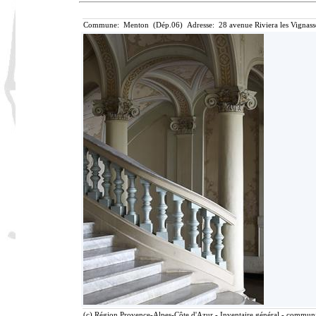
Commune: Menton (Dép.06) Adresse: 28 avenue Riviera les Vignass
(c) Région Provence-Alpes-Côte d'Azur - Inventaire général - communic