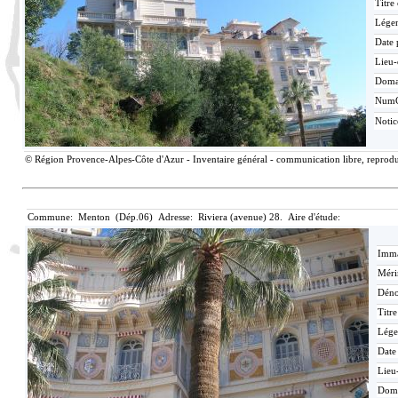
Titre
Lége
Date 
Lieu-
Doma
Num
Noti
© Région Provence-Alpes-Côte d'Azur - Inventaire général - communication libre, reproduc
Commune: Menton (Dép.06) Adresse: Riviera (avenue) 28. Aire d'étude:
Imma
Méri
Déno
Titr
Lége
Date
Lieu
Dom