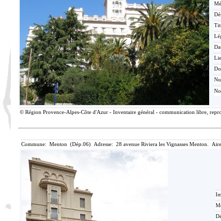
Mé
Dé
Tit
Lé
Da
Lie
Do
N
No
© Région Provence-Alpes-Côte d'Azur - Inventaire général - communication libre, reprod
Commune: Menton (Dép.06) Adresse: 28 avenue Riviera les Vignasses Menton. Aire
Im
Mé
Dé