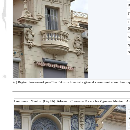
D
T
L
D
A
N
N
(c) Région Provence-Alpes-Côte d'Azur - Inventaire général - communication libre, rep
Commune: Menton (Dép.06) Adresse: 28 avenue Riviera les Vignasses Menton. Ai
I
M