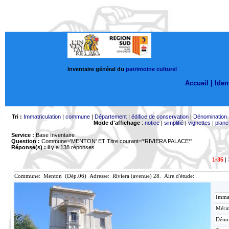
Inventaire général du
patrimoine culturel
Accueil |
Ident
Tri :
Immatriculation
|
commune
|
Département
|
édifice de conservation
|
Dénomination
Mode d'affichage
:
notice
|
simplifié
|
vignettes
|
planc
Service :
Base Inventaire
Question :
Commune='MENTON'
ET Titre courant='*RIVIERA PALACE*'
Réponse(s) :
il y a 138 réponses
1-35
|
Commune: Menton (Dép.06) Adresse: Riviera (avenue) 28. Aire d'étude:
Immat
Mérim
Déno