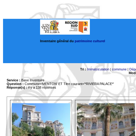
Inventaire général du
patrimoine culturel
Tri :
Immatriculation
|
commune
|
Dép
Mode
Service :
Base Inventaire
Question :
Commune='MENTON'
ET Titre courant='*RIVIERA PALACE*'
Réponse(s) :
il y a 138 réponses