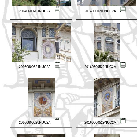
20140600201NUC2A
20140600200NUC2A
20160600521NUC2A
20160600522NUC2A
20160600528NUC2A
20160600529NUC2A