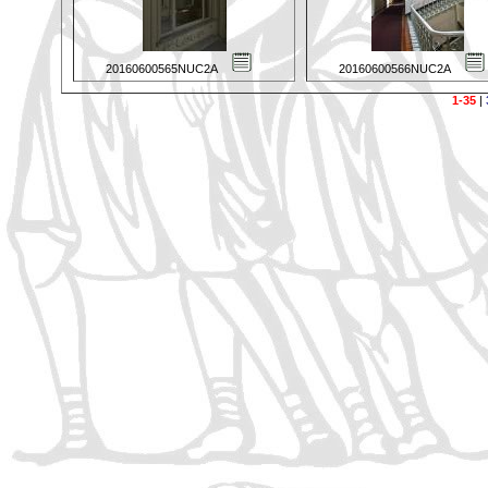
20160600565NUC2A
20160600566NUC2A
1-35
|