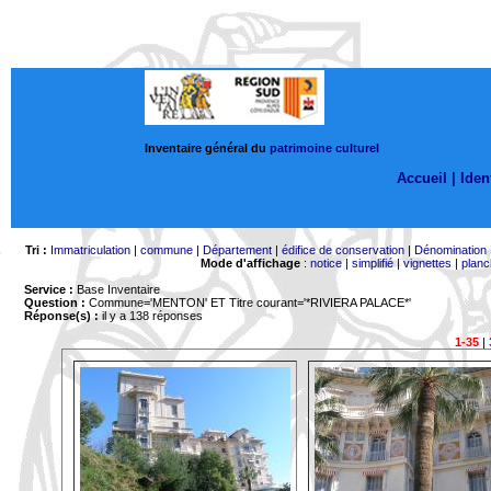
Inventaire général du
patrimoine culturel
Accueil |
Ident
Tri :
Immatriculation
|
commune
|
Département
|
édifice de conservation
|
Dénomination
Mode d'affichage
:
notice
|
simplifié
|
vignettes
|
planc
Service :
Base Inventaire
Question :
Commune='MENTON'
ET Titre courant='*RIVIERA PALACE*'
Réponse(s) :
il y a 138 réponses
1-35
|