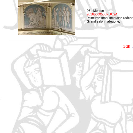
06 - Menton
20160600555NUC2A
Peintures monumentales (décor i
Grand salon : allégorie.
1-35
|