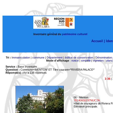
Inventaire général du
patrimoine culturel
Accueil |
Ident
Tri :
Immatriculation
|
commune
|
Département
|
édifice de conservation
|
Dénomination
Mode d'affichage
:
notice
|
simplifié
|
vignettes
|
planc
Service :
Base Inventaire
Question :
Commune='MENTON'
ET Titre courant='*RIVIERA PALACE*'
Réponse(s) :
il y a 138 réponses
1-35
|
06 - Menton
20140600197NUC2A
hôtel de voyageurs dit Riviera 
Elévation principale.