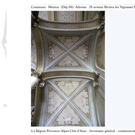
Commune: Menton (Dép.06) Adresse: 28 avenue Riviera les Vignasses 
(c) Région Provence-Alpes-Côte d'Azur - Inventaire général - communicatio