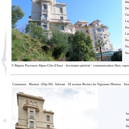
Mé
Dé
Tit
Lé
Da
Lie
Do
N
No
© Région Provence-Alpes-Côte d'Azur - Inventaire général - communication libre, reprod
Commune: Menton (Dép.06) Adresse: 28 avenue Riviera les Vignasses Menton. Aire
Im
Mé
Dé