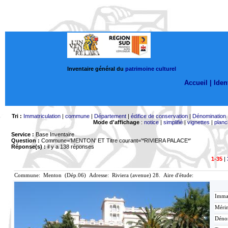
Inventaire général du
patrimoine culturel
Accueil |
Ident
Tri :
Immatriculation
|
commune
|
Département
|
édifice de conservation
|
Dénomination
Mode d'affichage
:
notice
|
simplifié
|
vignettes
|
planc
Service :
Base Inventaire
Question :
Commune='MENTON'
ET Titre courant='*RIVIERA PALACE*'
Réponse(s) :
il y a 138 réponses
1-35
|
Commune: Menton (Dép.06) Adresse: Riviera (avenue) 28. Aire d'étude:
Immat
Mérim
Déno