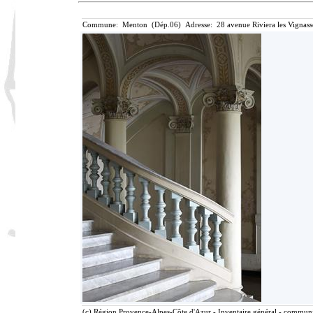
Commune: Menton (Dép.06) Adresse: 28 avenue Riviera les Vignass
(c) Région Provence-Alpes-Côte d'Azur - Inventaire général - communic