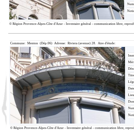
Num
Noti
© Région Provence-Alpes-Côte d'Azur - Inventaire général - communication libre, reproduc
Commune: Menton (Dép.06) Adresse: Riviera (avenue) 28. Aire d'étude:
Imma
Méri
Dén
Titr
Lég
Date
Lieu
Dom
Nu
Not
© Région Provence-Alpes-Côte d'Azur - Inventaire général - communication libre, reprodu