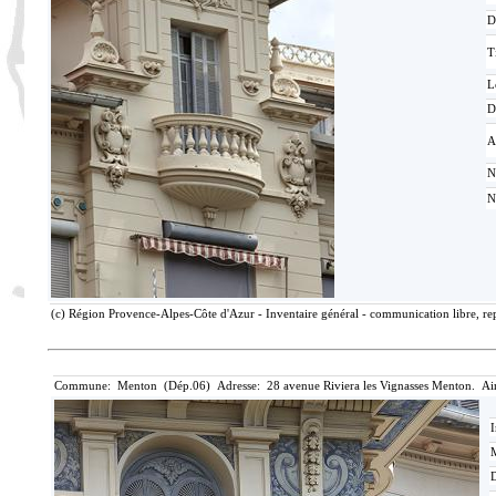
D
T
L
D
A
N
N
(c) Région Provence-Alpes-Côte d'Azur - Inventaire général - communication libre, rep
Commune: Menton (Dép.06) Adresse: 28 avenue Riviera les Vignasses Menton. Ai
I
M