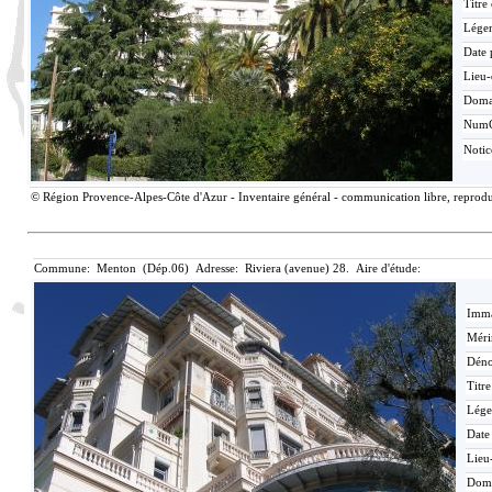
Titre
Lége
Date 
Lieu-
Doma
Num
Noti
© Région Provence-Alpes-Côte d'Azur - Inventaire général - communication libre, reproduc
Commune: Menton (Dép.06) Adresse: Riviera (avenue) 28. Aire d'étude:
Imma
Méri
Déno
Titr
Lége
Date
Lieu
Dom