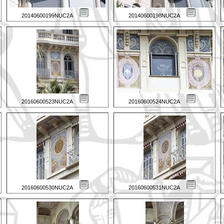
20140600199NUC2A
20140600198NUC2A
20160600523NUC2A
20160600524NUC2A
20160600530NUC2A
20160600531NUC2A