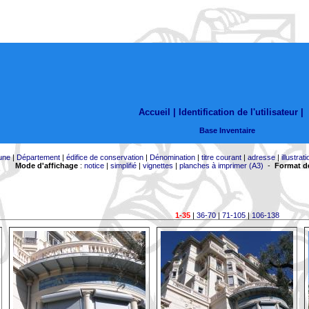
Accueil |
Identification de l'utilisateur
|
Base Inventaire
une
|
Département
|
édifice de conservation
|
Dénomination
|
titre courant
|
adresse
|
illustrati
Mode d'affichage
:
notice
|
simplifié
|
vignettes
|
planches à imprimer (A3)
-
Format de
1-35
|
36-70
|
71-105
|
106-138