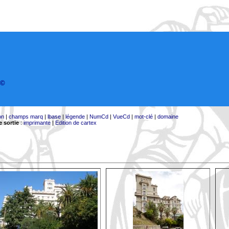
©
on
|
champs marq
|
lbase
|
légende
|
NumCd
|
VueCd
|
mot-clé
|
domaine
 sortie
:
imprimante
|
Edition de cartex