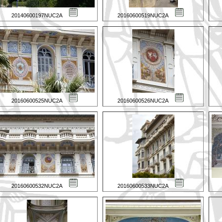
20140600197NUC2A
20160600519NUC2A
20160600525NUC2A
20160600526NUC2A
20160600532NUC2A
20160600533NUC2A