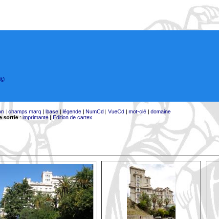
©
on
|
champs marq
|
lbase
|
légende
|
NumCd
|
VueCd
|
mot-clé
|
domaine
 sortie
:
imprimante
|
Edition de cartex