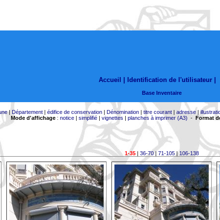
Accueil |
Identification de l'utilisateur
|
Base Inventaire
une
|
Département
|
édifice de conservation
|
Dénomination
|
titre courant
|
adresse
|
illustrati
Mode d'affichage
:
notice
|
simplifié
|
vignettes
|
planches à imprimer (A3)
-
Format de
1-35
|
36-70
|
71-105
|
106-138