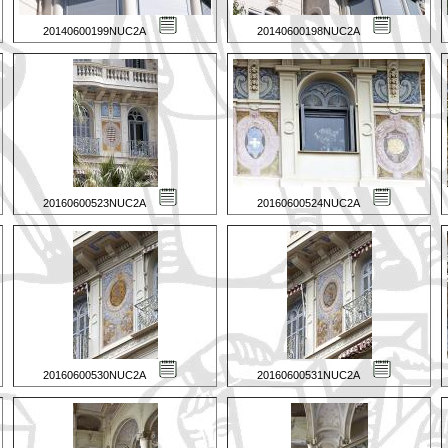
20140600199NUC2A
20140600198NUC2A
20160600523NUC2A
20160600524NUC2A
20160600530NUC2A
20160600531NUC2A