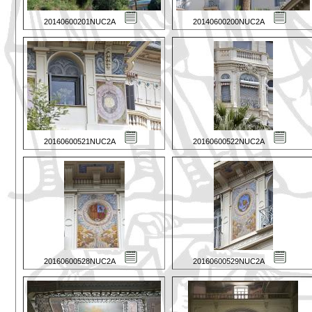
20140600201NUC2A
20140600200NUC2A
20160600521NUC2A
20160600522NUC2A
20160600528NUC2A
20160600529NUC2A