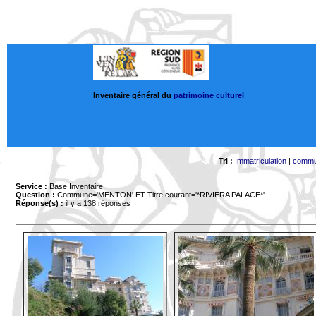
Inventaire général du
patrimoine culturel
Tri :
Immatriculation
|
comm
Service :
Base Inventaire
Question :
Commune='MENTON'
ET Titre courant='*RIVIERA PALACE*'
Réponse(s) :
il y a 138 réponses