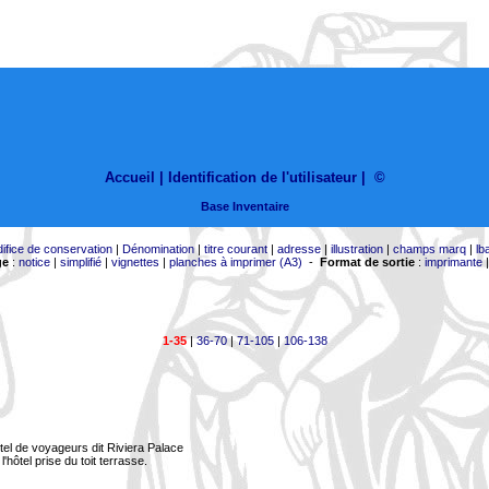
Accueil |
Identification de l'utilisateur
|
©
Base Inventaire
difice de conservation
|
Dénomination
|
titre courant
|
adresse
|
illustration
|
champs marq
|
lb
ge
:
notice
|
simplifié
|
vignettes
|
planches à imprimer (A3)
-
Format de sortie
:
imprimante
1-35
|
36-70
|
71-105
|
106-138
tel de voyageurs dit Riviera Palace
l'hôtel prise du toit terrasse.