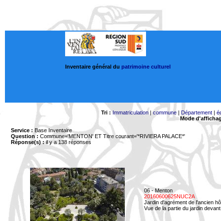
Inventaire général du
patrimoine culturel
Tri :
Immatriculation
|
commune
|
Département
|
é
Mode d'afficha
Service :
Base Inventaire
Question :
Commune='MENTON'
ET Titre courant='*RIVIERA PALACE*'
Réponse(s) :
il y a 138 réponses
06 - Menton
20160600625NUC2A
Jardin d'agrément de l'ancien hô
Vue de la partie du jardin devant 