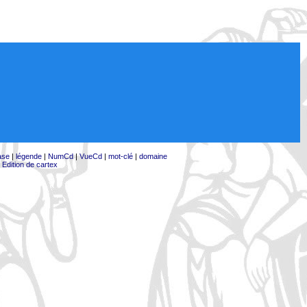
ase
|
légende
|
NumCd
|
VueCd
|
mot-clé
|
domaine
|
Edition de cartex