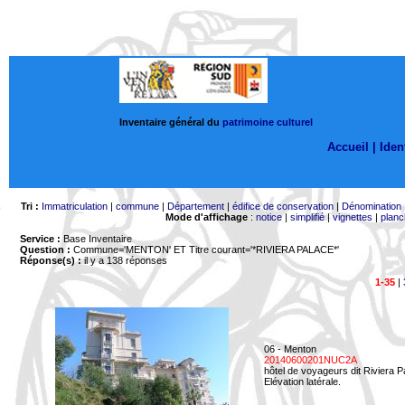
Inventaire général du
patrimoine culturel
Accueil |
Ident
Tri :
Immatriculation
|
commune
|
Département
|
édifice de conservation
|
Dénomination
Mode d'affichage
:
notice
|
simplifié
|
vignettes
|
planc
Service :
Base Inventaire
Question :
Commune='MENTON'
ET Titre courant='*RIVIERA PALACE*'
Réponse(s) :
il y a 138 réponses
1-35
|
06 - Menton
20140600201NUC2A
hôtel de voyageurs dit Riviera 
Elévation latérale.