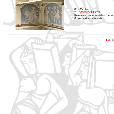
06 - Menton
20160600555NUC2A
Peintures monumentales (décor i
Grand salon : allégorie.
1-35
|