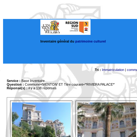
Inventaire général du
patrimoine culturel
Tri :
Immatriculation
|
comm
Service :
Base Inventaire
Question :
Commune='MENTON'
ET Titre courant='*RIVIERA PALACE*'
Réponse(s) :
il y a 138 réponses