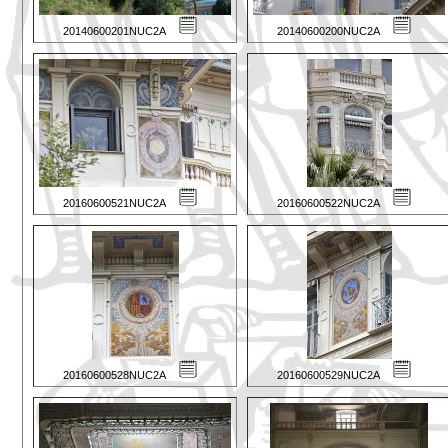
20140600201NUC2A
20140600200NUC2A
20160600521NUC2A
20160600522NUC2A
20160600528NUC2A
20160600529NUC2A