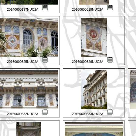
20140600197NUC2A
20160600519NUC2A
20160600525NUC2A
20160600526NUC2A
20160600532NUC2A
20160600533NUC2A