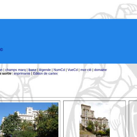
©
on
|
champs marq
|
lbase
|
légende
|
NumCd
|
VueCd
|
mot-clé
|
domaine
 sortie
:
imprimante
|
Edition de cartex