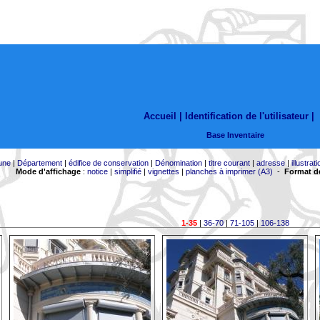
Accueil |
Identification de l'utilisateur
|
Base Inventaire
une
|
Département
|
édifice de conservation
|
Dénomination
|
titre courant
|
adresse
|
illustrati
Mode d'affichage
:
notice
|
simplifié
|
vignettes
|
planches à imprimer (A3)
-
Format de
1-35
|
36-70
|
71-105
|
106-138