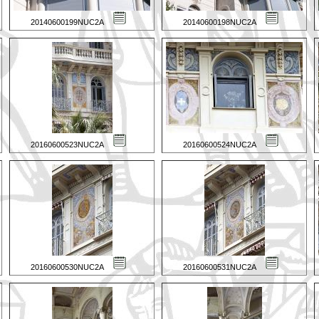
20140600199NUC2A
20140600198NUC2A
20160600523NUC2A
20160600524NUC2A
20160600530NUC2A
20160600531NUC2A