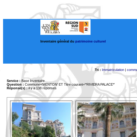
Inventaire général du
patrimoine culturel
Tri :
Immatriculation
|
comm
Service :
Base Inventaire
Question :
Commune='MENTON'
ET Titre courant='*RIVIERA PALACE*'
Réponse(s) :
il y a 138 réponses