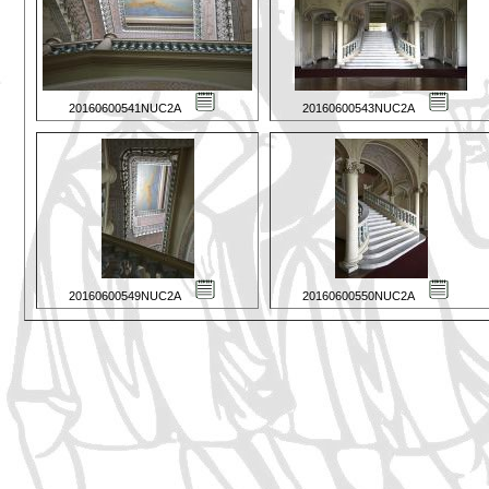
20160600541NUC2A
20160600543NUC2A
20160600549NUC2A
20160600550NUC2A