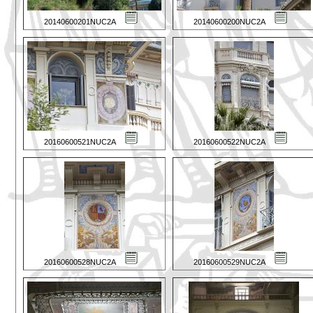
20140600201NUC2A
20140600200NUC2A
20160600521NUC2A
20160600522NUC2A
20160600528NUC2A
20160600529NUC2A