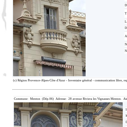
D
T
L
D
A
N
N
(c) Région Provence-Alpes-Côte d'Azur - Inventaire général - communication libre, rep
Commune: Menton (Dép.06) Adresse: 28 avenue Riviera les Vignasses Menton. Ai
I
M