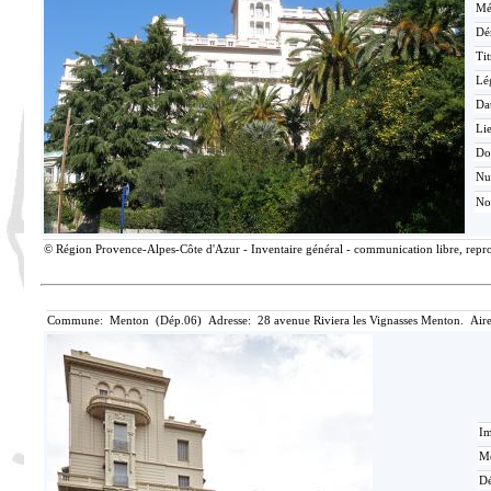
Mé
Dé
Tit
Lé
Da
Lie
Do
N
No
© Région Provence-Alpes-Côte d'Azur - Inventaire général - communication libre, reprod
Commune: Menton (Dép.06) Adresse: 28 avenue Riviera les Vignasses Menton. Aire
Im
Mé
Dé