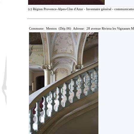
(c) Région Provence-Alpes-Côte d'Azur - Inventaire général - communication 
Commune: Menton (Dép.06) Adresse: 28 avenue Riviera les Vignasses M