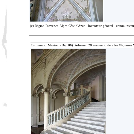
(c) Région Provence-Alpes-Côte d'Azur - Inventaire général - communicatio
Commune: Menton (Dép.06) Adresse: 28 avenue Riviera les Vignasses 