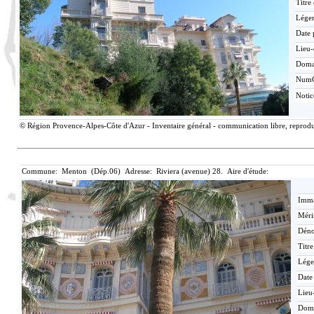
Titre
Lége
Date 
Lieu-
Doma
Num
Noti
© Région Provence-Alpes-Côte d'Azur - Inventaire général - communication libre, reproduc
Commune: Menton (Dép.06) Adresse: Riviera (avenue) 28. Aire d'étude:
Imma
Méri
Déno
Titr
Lége
Date
Lieu
Dom