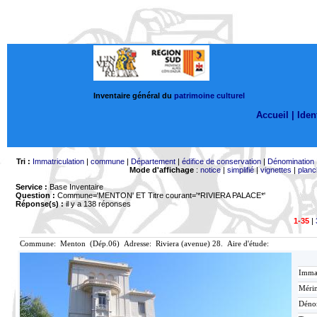
Inventaire général du
patrimoine culturel
Accueil |
Ident
Tri :
Immatriculation
|
commune
|
Département
|
édifice de conservation
|
Dénomination
Mode d'affichage
:
notice
|
simplifié
|
vignettes
|
planc
Service :
Base Inventaire
Question :
Commune='MENTON'
ET Titre courant='*RIVIERA PALACE*'
Réponse(s) :
il y a 138 réponses
1-35
|
Commune: Menton (Dép.06) Adresse: Riviera (avenue) 28. Aire d'étude:
Immat
Mérim
Déno