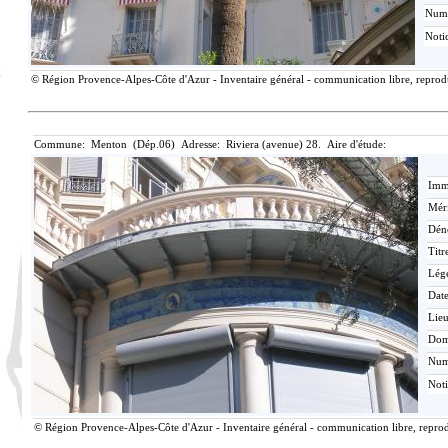
Num
Noti
© Région Provence-Alpes-Côte d'Azur - Inventaire général - communication libre, reproduc
Commune: Menton (Dép.06) Adresse: Riviera (avenue) 28. Aire d'étude:
Imma
Méri
Dén
Titr
Lég
Date
Lieu
Dom
Nu
Not
© Région Provence-Alpes-Côte d'Azur - Inventaire général - communication libre, reprodu