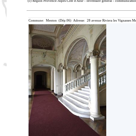
(c) Région Provence-Alpes-Côte d'Azur - Inventaire général - communication 
Commune: Menton (Dép.06) Adresse: 28 avenue Riviera les Vignasses Me