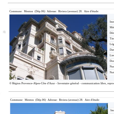
Commune: Menton (Dép.06) Adresse: Riviera (avenue) 28. Aire d'étude:
Imm
Mér
Dén
Tit
Lé
Dat
Lie
Do
Nu
Not
© Région Provence-Alpes-Côte d'Azur - Inventaire général - communication libre, reprodu
Commune: Menton (Dép.06) Adresse: Riviera (avenue) 28. Aire d'étude:
Im