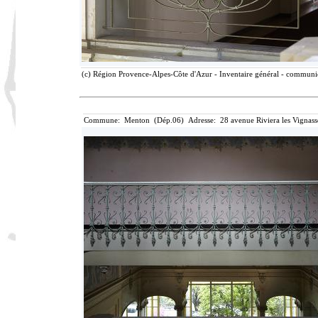
(c) Région Provence-Alpes-Côte d'Azur - Inventaire général - communica
Commune: Menton (Dép.06) Adresse: 28 avenue Riviera les Vignass