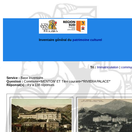
Inventaire général du
patrimoine culturel
Tri :
Immatriculation
|
commu
Service :
Base Inventaire
Question :
Commune='MENTON'
ET Titre courant='*RIVIERA PALACE*'
Réponse(s) :
il y a 138 réponses