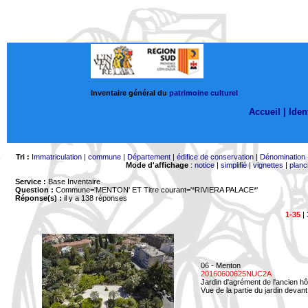
Inventaire général du
patrimoine culturel
Accueil |
Ident
Tri :
Immatriculation
|
commune
|
Département
|
édifice de conservation
|
Dénomination
Mode d'affichage
:
notice
|
simplifié
|
vignettes
|
planc
Service :
Base Inventaire
Question :
Commune='MENTON'
ET Titre courant='*RIVIERA PALACE*'
Réponse(s) :
il y a 138 réponses
1-35
|
06 - Menton
20160600625NUC2A
Jardin d'agrément de l'ancien hô
Vue de la partie du jardin devant 