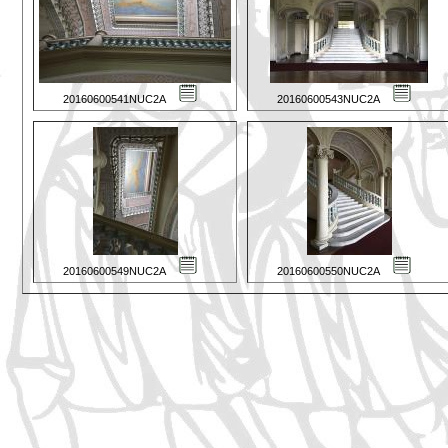
20160600541NUC2A
20160600543NUC2A
20160600549NUC2A
20160600550NUC2A