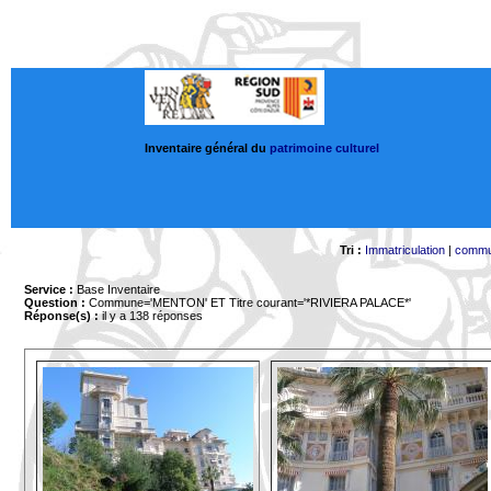
Inventaire général du
patrimoine culturel
Tri :
Immatriculation
|
comm
Service :
Base Inventaire
Question :
Commune='MENTON'
ET Titre courant='*RIVIERA PALACE*'
Réponse(s) :
il y a 138 réponses