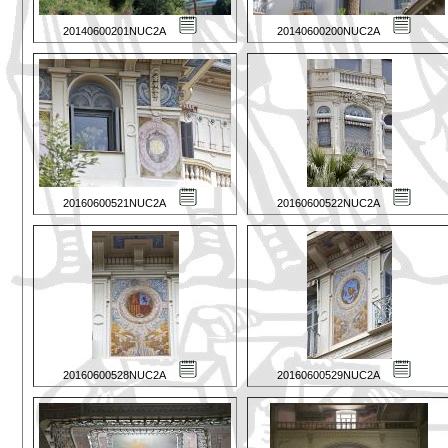
20140600201NUC2A
20140600200NUC2A
20160600521NUC2A
20160600522NUC2A
20160600528NUC2A
20160600529NUC2A