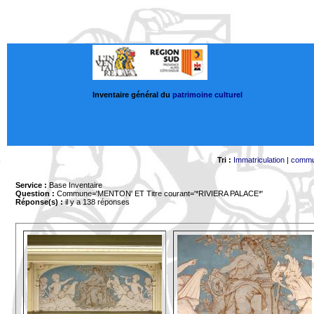
Inventaire général du
patrimoine culturel
Tri :
Immatriculation
|
comm
Service :
Base Inventaire
Question :
Commune='MENTON'
ET Titre courant='*RIVIERA PALACE*'
Réponse(s) :
il y a 138 réponses