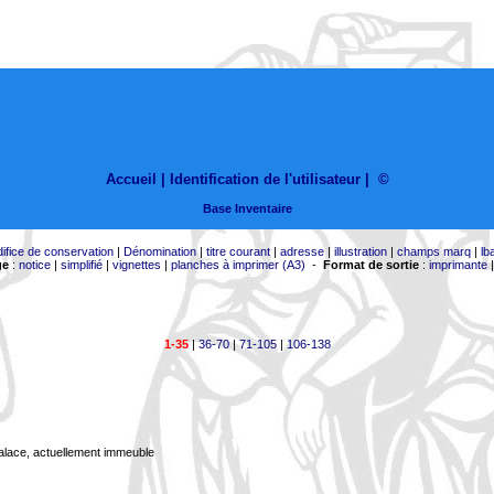
Accueil |
Identification de l'utilisateur
|
©
Base Inventaire
difice de conservation
|
Dénomination
|
titre courant
|
adresse
|
illustration
|
champs marq
|
lb
ge
:
notice
|
simplifié
|
vignettes
|
planches à imprimer (A3)
-
Format de sortie
:
imprimante
1-35
|
36-70
|
71-105
|
106-138
Palace, actuellement immeuble