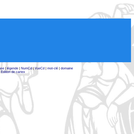
ase
|
légende
|
NumCd
|
VueCd
|
mot-clé
|
domaine
|
Edition de cartex