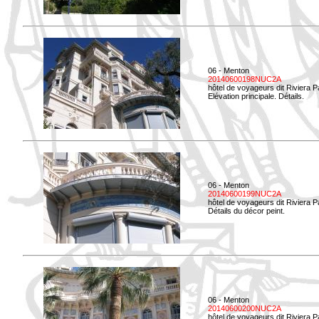
06 - Menton
20140600198NUC2A
hôtel de voyageurs dit Riviera 
Elévation principale. Détails.
06 - Menton
20140600199NUC2A
hôtel de voyageurs dit Riviera 
Détails du décor peint.
06 - Menton
20140600200NUC2A
hôtel de voyageurs dit Riviera 