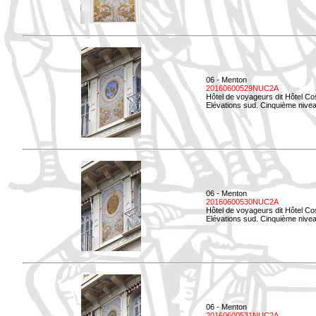
06 - Menton
20160600529NUC2A
Hôtel de voyageurs dit Hôtel Co
Elévations sud. Cinquième nivea
06 - Menton
20160600530NUC2A
Hôtel de voyageurs dit Hôtel Co
Elévations sud. Cinquième nive
06 - Menton
20160600531NUC2A