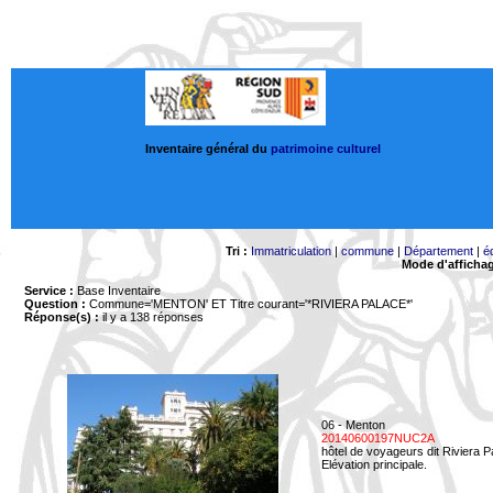
Inventaire général du
patrimoine culturel
Tri :
Immatriculation
|
commune
|
Département
|
é
Mode d'afficha
Service :
Base Inventaire
Question :
Commune='MENTON'
ET Titre courant='*RIVIERA PALACE*'
Réponse(s) :
il y a 138 réponses
06 - Menton
20140600197NUC2A
hôtel de voyageurs dit Riviera 
Elévation principale.