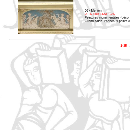
06 - Menton
20160600556NUC2A
Peintures monumentales (décor i
Grand salon. Panneaux peints co
1-35
|