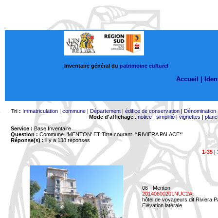
Inventaire général du
patrimoine culturel
Accueil |
Ident
Tri :
Immatriculation
|
commune
|
Département
|
édifice de conservation
|
Dénomination
Mode d'affichage
:
notice
|
simplifié
|
vignettes
|
planc
Service :
Base Inventaire
Question :
Commune='MENTON'
ET Titre courant='*RIVIERA PALACE*'
Réponse(s) :
il y a 138 réponses
1-35
|
06 - Menton
20140600201NUC2A
hôtel de voyageurs dit Riviera 
Elévation latérale.