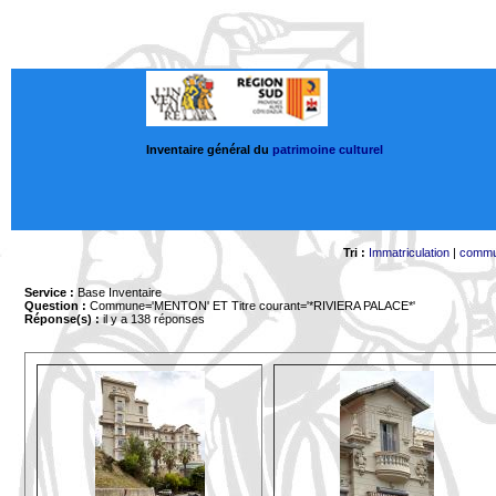
Inventaire général du
patrimoine culturel
Tri :
Immatriculation
|
comm
Service :
Base Inventaire
Question :
Commune='MENTON'
ET Titre courant='*RIVIERA PALACE*'
Réponse(s) :
il y a 138 réponses