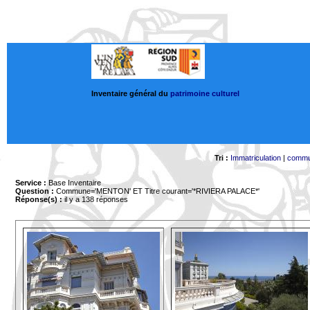
Inventaire général du
patrimoine culturel
Tri :
Immatriculation
|
comm
Service :
Base Inventaire
Question :
Commune='MENTON'
ET Titre courant='*RIVIERA PALACE*'
Réponse(s) :
il y a 138 réponses