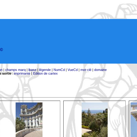
©
on
|
champs marq
|
lbase
|
légende
|
NumCd
|
VueCd
|
mot-clé
|
domaine
 sortie
:
imprimante
|
Edition de cartex