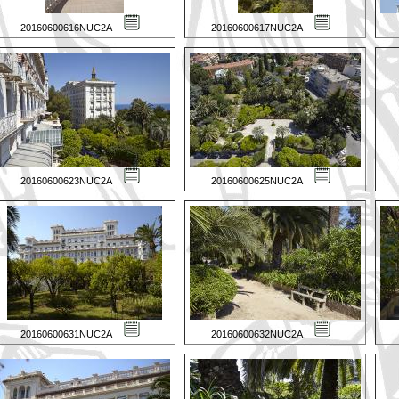
20160600616NUC2A
20160600617NUC2A
20160600623NUC2A
20160600625NUC2A
20160600631NUC2A
20160600632NUC2A