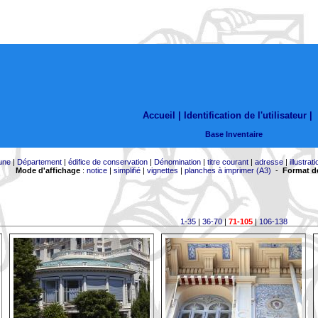
Accueil |
Identification de l'utilisateur
|
Base Inventaire
une
|
Département
|
édifice de conservation
|
Dénomination
|
titre courant
|
adresse
|
illustrati
Mode d'affichage
:
notice
|
simplifié
|
vignettes
|
planches à imprimer (A3)
-
Format de
1-35
|
36-70
|
71-105
|
106-138