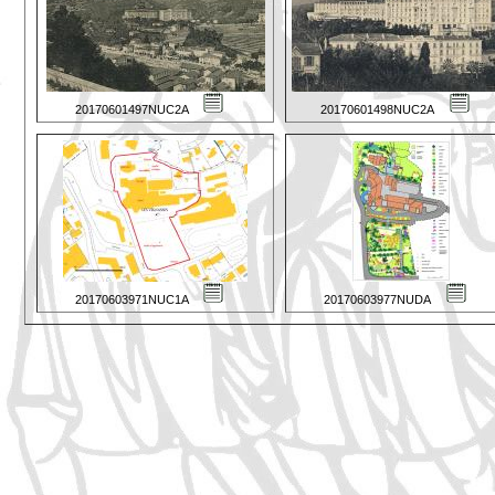
20170601497NUC2A
20170601498NUC2A
20170603971NUC1A
20170603977NUDA