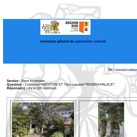
Inventaire général du
patrimoine culturel
Tri :
Immatriculatio
Service :
Base Inventaire
Question :
Commune='MENTON'
ET Titre courant='*RIVIERA PALACE*'
Réponse(s) :
il y a 138 réponses