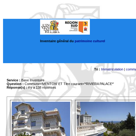
Inventaire général du
patrimoine culturel
Tri :
Immatriculation
|
comm
Service :
Base Inventaire
Question :
Commune='MENTON'
ET Titre courant='*RIVIERA PALACE*'
Réponse(s) :
il y a 138 réponses