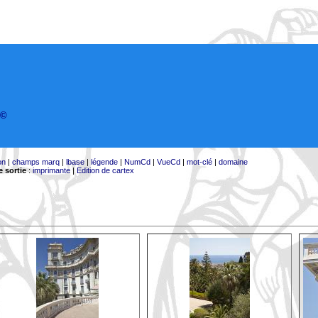
©
on
|
champs marq
|
lbase
|
légende
|
NumCd
|
VueCd
|
mot-clé
|
domaine
 sortie
:
imprimante
|
Edition de cartex