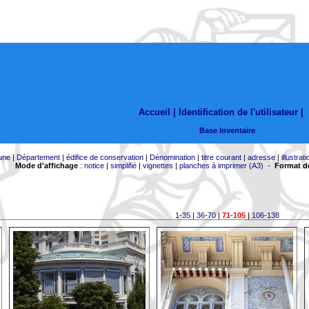
Accueil |
Identification de l'utilisateur
|
Base Inventaire
une
|
Département
|
édifice de conservation
|
Dénomination
|
titre courant
|
adresse
|
illustrati
Mode d'affichage
:
notice
|
simplifié
|
vignettes
|
planches à imprimer (A3)
-
Format de
1-35
|
36-70
|
71-105
|
106-138