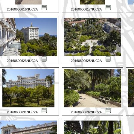
20160600616NUC2A
20160600617NUC2A
20160600623NUC2A
20160600625NUC2A
20160600631NUC2A
20160600632NUC2A