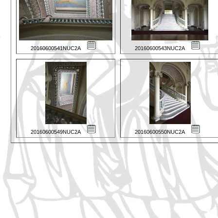
20160600541NUC2A
20160600543NUC2A
20160600549NUC2A
20160600550NUC2A