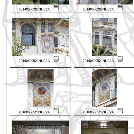
20140600201NUC2A
20140600200NUC2A
20160600521NUC2A
20160600522NUC2A
20160600528NUC2A
20160600529NUC2A