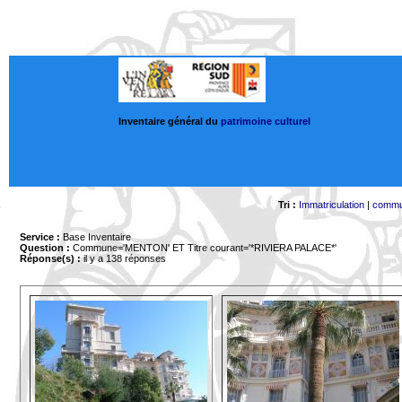
Inventaire général du
patrimoine culturel
Tri :
Immatriculation
|
comm
Service :
Base Inventaire
Question :
Commune='MENTON'
ET Titre courant='*RIVIERA PALACE*'
Réponse(s) :
il y a 138 réponses