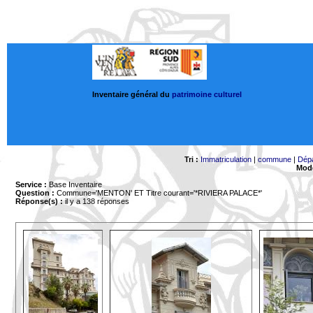
Inventaire général du
patrimoine culturel
Tri :
Immatriculation
|
commune
|
Dép
Mode
Service :
Base Inventaire
Question :
Commune='MENTON'
ET Titre courant='*RIVIERA PALACE*'
Réponse(s) :
il y a 138 réponses