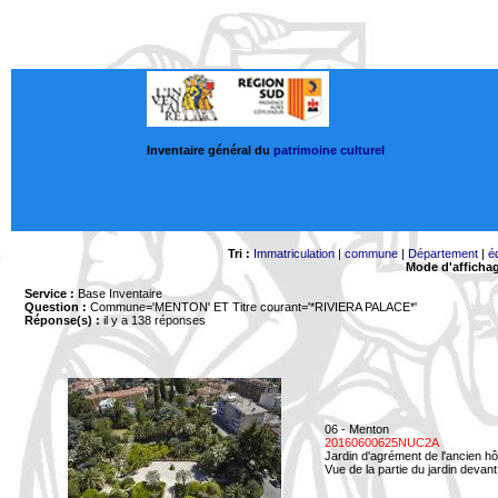
Inventaire général du
patrimoine culturel
Tri :
Immatriculation
|
commune
|
Département
|
é
Mode d'afficha
Service :
Base Inventaire
Question :
Commune='MENTON'
ET Titre courant='*RIVIERA PALACE*'
Réponse(s) :
il y a 138 réponses
06 - Menton
20160600625NUC2A
Jardin d'agrément de l'ancien hô
Vue de la partie du jardin devant 