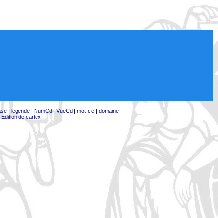
ase
|
légende
|
NumCd
|
VueCd
|
mot-clé
|
domaine
|
Edition de cartex