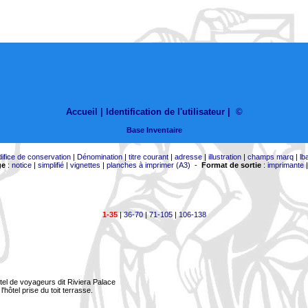
Accueil |
Identification de l'utilisateur
|
©
Base Inventaire
difice de conservation
|
Dénomination
|
titre courant
|
adresse
|
illustration
|
champs marq
|
lb
ge
:
notice
|
simplifié
|
vignettes
|
planches à imprimer (A3)
-
Format de sortie
:
imprimante
1-35
|
36-70
|
71-105
|
106-138
tel de voyageurs dit Riviera Palace
l'hôtel prise du toit terrasse.