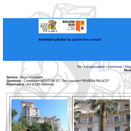
Inventaire général du
patrimoine culturel
Tri :
Immatriculation
|
commune
|
Dép
Mode
Service :
Base Inventaire
Question :
Commune='MENTON'
ET Titre courant='*RIVIERA PALACE*'
Réponse(s) :
il y a 138 réponses