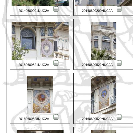
20140600201NUC2A
20140600200NUC2A
20160600521NUC2A
20160600522NUC2A
20160600528NUC2A
20160600529NUC2A