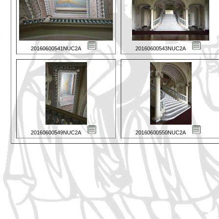
20160600541NUC2A
20160600543NUC2A
20160600549NUC2A
20160600550NUC2A