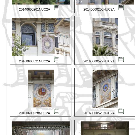
20140600201NUC2A
20140600200NUC2A
20160600521NUC2A
20160600522NUC2A
20160600528NUC2A
20160600529NUC2A