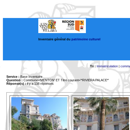
Inventaire général du
patrimoine culturel
Tri :
Immatriculation
|
comm
Service :
Base Inventaire
Question :
Commune='MENTON'
ET Titre courant='*RIVIERA PALACE*'
Réponse(s) :
il y a 138 réponses