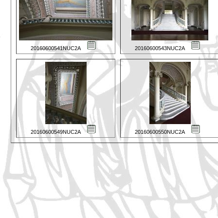
20160600541NUC2A
20160600543NUC2A
20160600549NUC2A
20160600550NUC2A