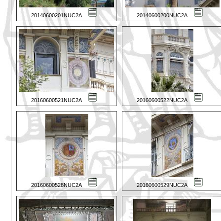
20140600201NUC2A
20140600200NUC2A
20160600521NUC2A
20160600522NUC2A
20160600528NUC2A
20160600529NUC2A