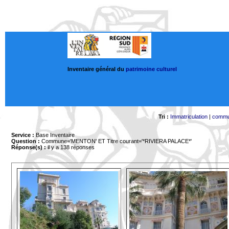
Inventaire général du
patrimoine culturel
Tri :
Immatriculation
|
comm
Service :
Base Inventaire
Question :
Commune='MENTON'
ET Titre courant='*RIVIERA PALACE*'
Réponse(s) :
il y a 138 réponses