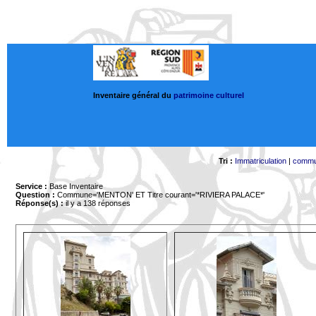
Inventaire général du
patrimoine culturel
Tri :
Immatriculation
|
comm
Service :
Base Inventaire
Question :
Commune='MENTON'
ET Titre courant='*RIVIERA PALACE*'
Réponse(s) :
il y a 138 réponses