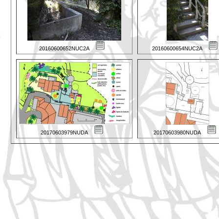
20160600652NUC2A
20160600654NUC2A
20170603979NUDA
20170603980NUDA