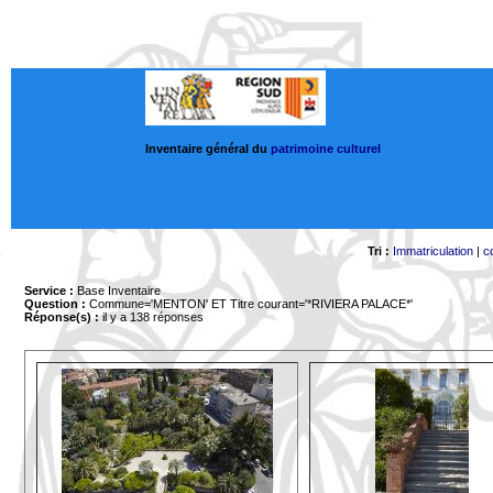
Inventaire général du
patrimoine culturel
Tri :
Immatriculation
|
c
Service :
Base Inventaire
Question :
Commune='MENTON'
ET Titre courant='*RIVIERA PALACE*'
Réponse(s) :
il y a 138 réponses