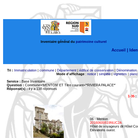
Inventaire général du
patrimoine culturel
Accueil |
Ident
Tri :
Immatriculation
|
commune
|
Département
|
édifice de conservation
|
Dénomination
Mode d'affichage
:
notice
|
simplifié
|
vignettes
|
planc
Service :
Base Inventaire
Question :
Commune='MENTON'
ET Titre courant='*RIVIERA PALACE*'
Réponse(s) :
il y a 138 réponses
1-35
|
06 - Menton
20160600519NUC2A
Hôtel de voyageurs dit Hôtel Co
Elévations ouest.