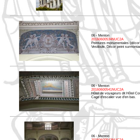
06 - Menton
20160600534NUC2A
Peintures monumentales (décor i
Vestibule. Décor peint surmontan
06 - Menton
20160600541NUC2A
Hôtel de voyageurs dit Hôtel Co
Cage d'escalier vue d'en bas.
06 - Menton
20160600543NUC2A