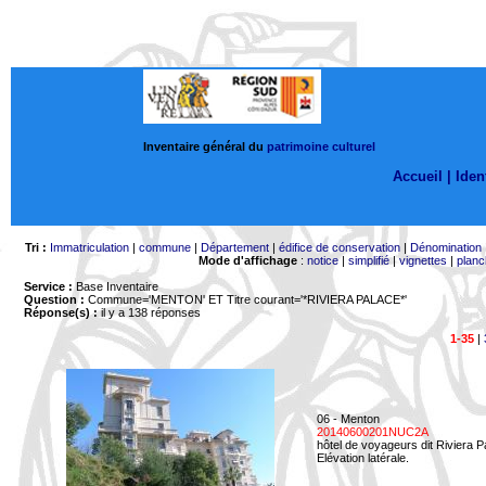
Inventaire général du
patrimoine culturel
Accueil |
Ident
Tri :
Immatriculation
|
commune
|
Département
|
édifice de conservation
|
Dénomination
Mode d'affichage
:
notice
|
simplifié
|
vignettes
|
planc
Service :
Base Inventaire
Question :
Commune='MENTON'
ET Titre courant='*RIVIERA PALACE*'
Réponse(s) :
il y a 138 réponses
1-35
|
06 - Menton
20140600201NUC2A
hôtel de voyageurs dit Riviera 
Elévation latérale.