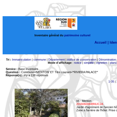
Inventaire général du
patrimoine culturel
Accueil |
Ident
Tri :
Immatriculation
|
commune
|
Département
|
édifice de conservation
|
Dénomination
Mode d'affichage
:
notice
|
simplifié
|
vignettes
|
planc
Service :
Base Inventaire
Question :
Commune='MENTON'
ET Titre courant='*RIVIERA PALACE*'
Réponse(s) :
il y a 138 réponses
1-35
|
06 - Menton
20160600648NUC2A
Jardin d'agrément de l'ancien hô
Zone à l'arrière de l'hôtel. Prise 