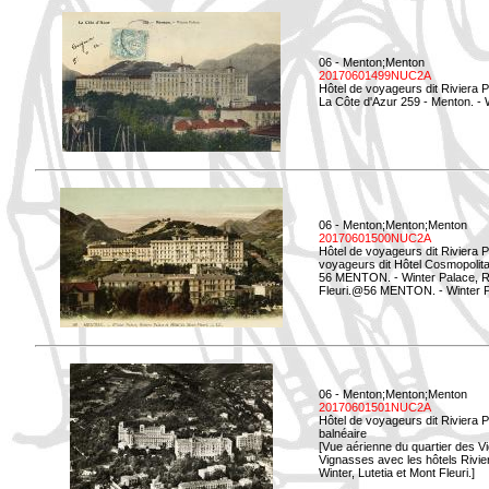
06 - Menton;Menton
20170601499NUC2A
Hôtel de voyageurs dit Riviera 
La Côte d'Azur 259 - Menton. -
06 - Menton;Menton;Menton
20170601500NUC2A
Hôtel de voyageurs dit Riviera 
voyageurs dit Hôtel Cosmopolita
56 MENTON. - Winter Palace, Ri
Fleuri.@56 MENTON. - Winter Pal
06 - Menton;Menton;Menton
20170601501NUC2A
Hôtel de voyageurs dit Riviera 
balnéaire
[Vue aérienne du quartier des Vi
Vignasses avec les hôtels Rivier
Winter, Lutetia et Mont Fleuri.]