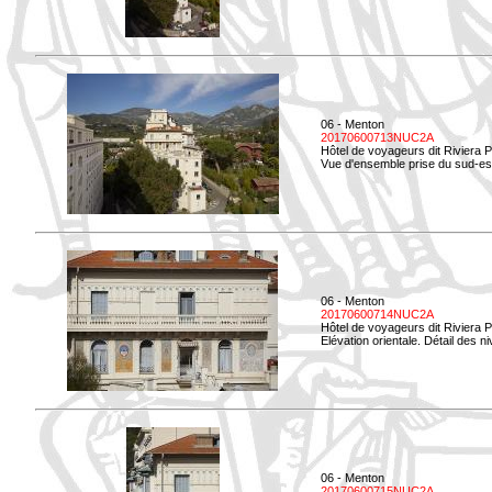
06 - Menton
20170600713NUC2A
Hôtel de voyageurs dit Riviera 
Vue d'ensemble prise du sud-est
06 - Menton
20170600714NUC2A
Hôtel de voyageurs dit Riviera 
Elévation orientale. Détail des n
06 - Menton
20170600715NUC2A