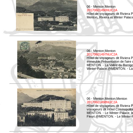
06 - Menton;Menton
20170601496NUC2A
Hôtel de voyageurs dit Riviera 
Menton, Riviera et Winter Palac
06 - Menton;Menton
20170601497NUC2A
Hôtel de voyageurs dit Riviera 
immeuble;Présentation de l'aire
MENTON. - La Vallée du Borrigo 
Winter-Palace.@MENTON. - La Val
06 - Menton;Menton;Menton
20170601498NUC2A
Hôtel de voyageurs dit Riviera 
voyageurs dit Hôtel Cosmopolita
MENTON. - Le Winter-Palace, le 
Fleuri.@MENTON. - Le Winter-Pal