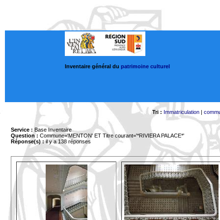
Inventaire général du
patrimoine culturel
Tri :
Immatriculation
|
comm
Service :
Base Inventaire
Question :
Commune='MENTON'
ET Titre courant='*RIVIERA PALACE*'
Réponse(s) :
il y a 138 réponses