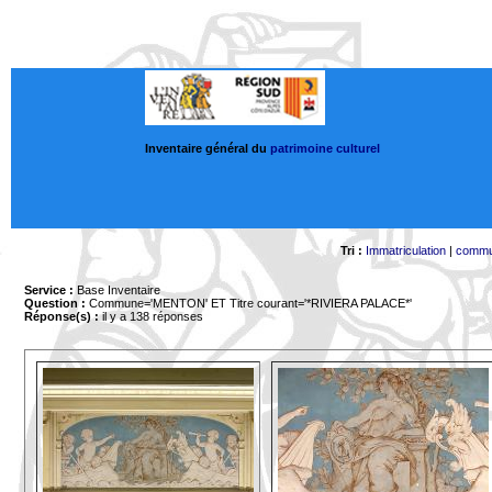
Inventaire général du
patrimoine culturel
Tri :
Immatriculation
|
comm
Service :
Base Inventaire
Question :
Commune='MENTON'
ET Titre courant='*RIVIERA PALACE*'
Réponse(s) :
il y a 138 réponses